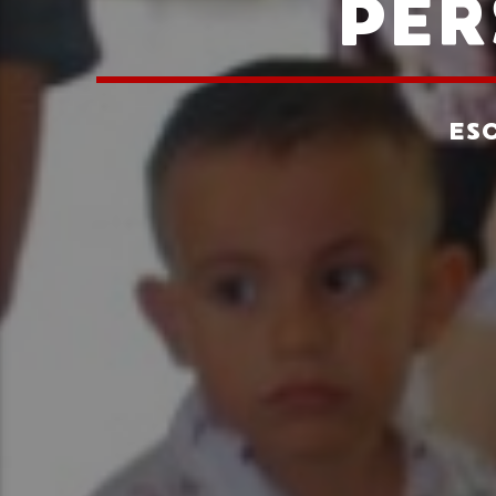
PER
ES