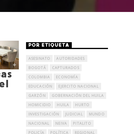
POR ETIQUETA
ASESINATO
AUTORIDADES
BOGOTÁ
CAPTURADOS
cas
COLOMBIA
ECONOMÍA
el
EDUCACIÓN
EJERCITO NACIONAL
GARZÓN
GOBERNACIÓN DEL HUILA
HOMICIDIO
HUILA
HURTO
INVESTIGACIÓN
JUDICIAL
MUNDO
NACIONAL
NEIVA
PITALITO
POLICÍA
POLÍTICA
REGIONAL