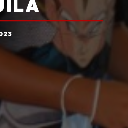
UILA
023