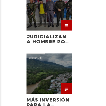
JUDICIALIZAN
A HOMBRE POR
ATAQUES
CONTRA SU
COMPAÑERA
REGIONAL
MÁS INVERSIÓN
PARA LA