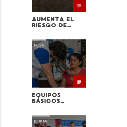
AUMENTA EL
RIESGO DE
INCENDIOS EN
ALGUNOS
MUNICIPIOS DEL
NEIVA
HUILA
SALUD
EQUIPOS
BÁSICOS
ACERCAN LA
SALUD A
COMUNIDADES
JUDICIAL
DE NEIVA