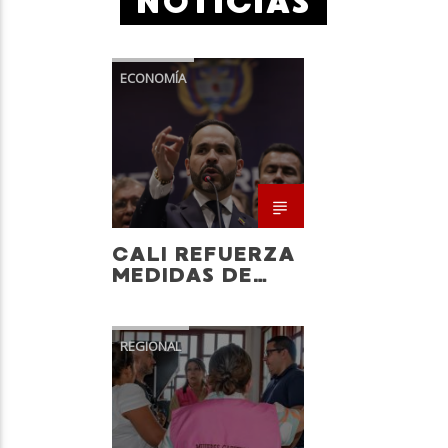
NOTICIAS
REALI
UN
TRANSM
ECONOMÍA
NACIONAL
Neiva Estereo
POLÍTICA
CALI REFUERZA
MEDIDAS DE
SEGURIDAD
PARA LA
POSESIÓN
REGIONAL
PRESIDENCIAL