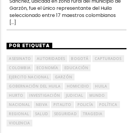
Sánchez, ubicada en zona rural del municipio de
Garzón, fue el único representante del Huila
seleccionado entre 17 maestros colombianos
[…]
POR ETIQUETA
ASESINATO
AUTORIDADES
BOGOTÁ
CAPTURADOS
COLOMBIA
ECONOMÍA
EDUCACIÓN
EJERCITO NACIONAL
GARZÓN
GOBERNACIÓN DEL HUILA
HOMICIDIO
HUILA
HURTO
INVESTIGACIÓN
JUDICIAL
MUNDO
NACIONAL
NEIVA
PITALITO
POLICÍA
POLÍTICA
REGIONAL
SALUD
SEGURIDAD
TRAGEDIA
VIOLENCIA