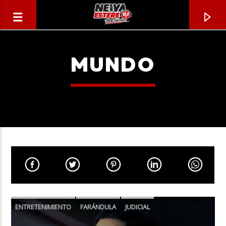
MUNDO
CANCIÓN ACTUAL
TÍTULO
ENTRETENIMIENTO
FARÁNDULA
JUDICIAL
ARTISTA
MUNDO