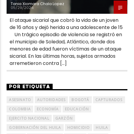
Tania Xiomara Chala Lopez
05/29/2024
El ataque sicarial que cobró la vida de un joven
de 16 años y dejó herida a una adolescente de 15
Un trágico episodio de violencia se registró en
el municipio de Soledad, Atlántico, donde dos
menores de edad fueron víctimas de un ataque
sicarial. En las últimas horas, sujetos armados
arremetieron contra […]
POR ETIQUETA
ASESINATO
AUTORIDADES
BOGOTÁ
CAPTURADOS
COLOMBIA
ECONOMÍA
EDUCACIÓN
EJERCITO NACIONAL
GARZÓN
GOBERNACIÓN DEL HUILA
HOMICIDIO
HUILA