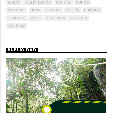
HURTO
INVESTIGACIÓN
JUDICIAL
MUNDO
NACIONAL
NEIVA
PITALITO
POLICÍA
POLÍTICA
REGIONAL
SALUD
SEGURIDAD
TRAGEDIA
VIOLENCIA
PUBLICIDAD