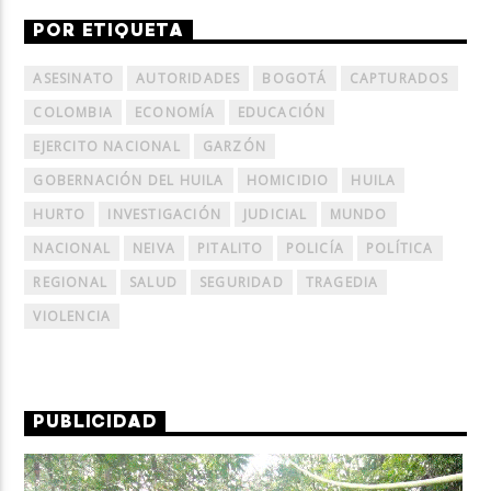
POR ETIQUETA
ASESINATO
AUTORIDADES
BOGOTÁ
CAPTURADOS
COLOMBIA
ECONOMÍA
EDUCACIÓN
EJERCITO NACIONAL
GARZÓN
GOBERNACIÓN DEL HUILA
HOMICIDIO
HUILA
HURTO
INVESTIGACIÓN
JUDICIAL
MUNDO
NACIONAL
NEIVA
PITALITO
POLICÍA
POLÍTICA
REGIONAL
SALUD
SEGURIDAD
TRAGEDIA
VIOLENCIA
PUBLICIDAD