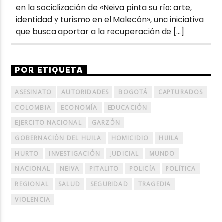
en la socialización de «Neiva pinta su río: arte,
identidad y turismo en el Malecón», una iniciativa
que busca aportar a la recuperación de […]
POR ETIQUETA
ASESINATO
AUTORIDADES
BOGOTÁ
CAPTURADOS
COLOMBIA
ECONOMÍA
EDUCACIÓN
EJERCITO NACIONAL
GARZÓN
GOBERNACIÓN DEL HUILA
HOMICIDIO
HUILA
HURTO
INVESTIGACIÓN
JUDICIAL
MUNDO
NACIONAL
NEIVA
PITALITO
POLICÍA
POLÍTICA
REGIONAL
SALUD
SEGURIDAD
TRAGEDIA
VIOLENCIA