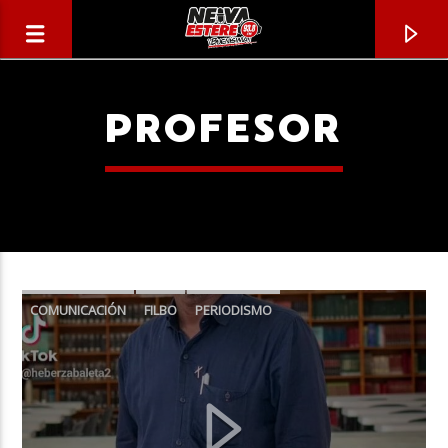
PROFESOR
COMUNICACIÓN
FILBO
PERIODISMO
PROFESOR
CANCIÓN ACTUAL
TÍTULO
ARTISTA