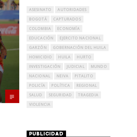
ASESINATO
AUTORIDADES
BOGOTÁ
CAPTURADOS
COLOMBIA
ECONOMÍA
EDUCACIÓN
EJERCITO NACIONAL
GARZÓN
GOBERNACIÓN DEL HUILA
HOMICIDIO
HUILA
HURTO
INVESTIGACIÓN
JUDICIAL
MUNDO
NACIONAL
NEIVA
PITALITO
POLICÍA
POLÍTICA
REGIONAL
SALUD
SEGURIDAD
TRAGEDIA
VIOLENCIA
PUBLICIDAD