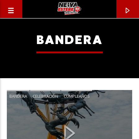
BANDERA
BANDERA
CELEBRACIÓN
CUMPLEAÑOS
ESCUDO
HIMNO
HISTORIA
NEIVA
CANCIÓN ACTUAL
ORGULLO
TÍTULO
ARTISTA