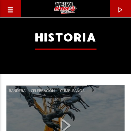
HISTORIA
BANDERA
CELEBRACIÓN
CUMPLEAÑOS
ESCUDO
HIMNO
HISTORIA
NEIVA
CANCIÓN ACTUAL
ORGULLO
TÍTULO
ARTISTA