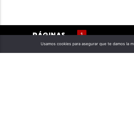
PÁGINAS
1
Usamos cookies para asegurar que te damos la me
ACERCA DE NOSOTROS
CONT
Neiva Estéreo 93.8 FM es una emisora
Emiso
comunitaria propiedad de la