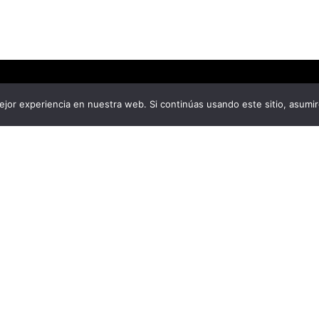
jor experiencia en nuestra web. Si continúas usando este sitio, asumi
ÁCTANOS
ra Neiva Estéreo