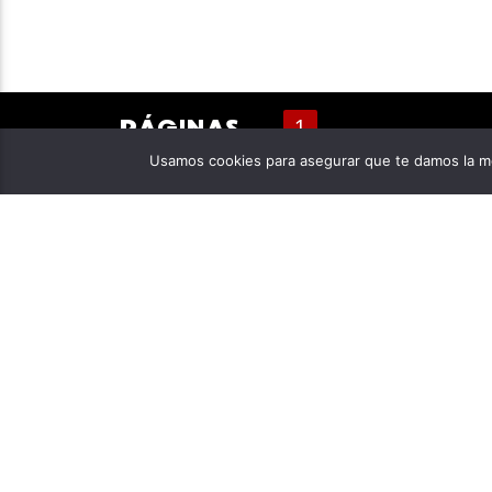
PÁGINAS
1
Usamos cookies para asegurar que te damos la me
ACERCA DE NOSOTROS
CONT
Neiva Estéreo 93.8 FM es una emisora
Emiso
comunitaria propiedad de la