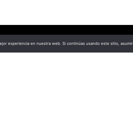
jor experiencia en nuestra web. Si continúas usando este sitio, asumi
ÁCTANOS
ra Neiva Estéreo