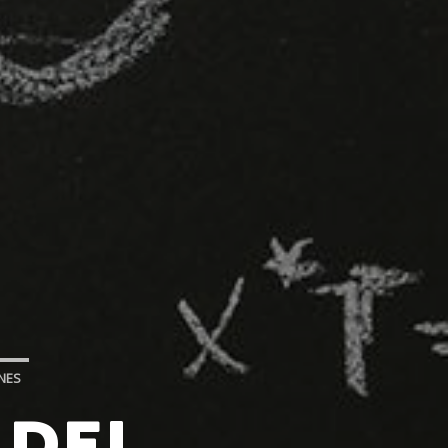
NES
 DEL