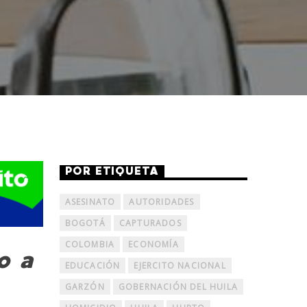
POR ETIQUETA
ASESINATO
AUTORIDADES
BOGOTÁ
CAPTURADOS
COLOMBIA
ECONOMÍA
o a
EDUCACIÓN
EJERCITO NACIONAL
GARZÓN
GOBERNACIÓN DEL HUILA