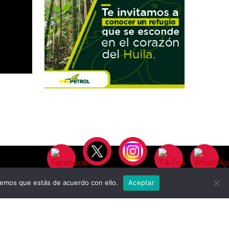
remos que estás de acuerdo con ello.
Aceptar
8M
CONMEMORACIÓN
DÍA CÉLEBRE