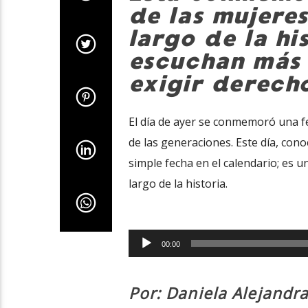
de las mujeres
largo de la hi
escuchan más 
exigir derech
El día de ayer se conmemoró una fe
de las generaciones. Este día, con
simple fecha en el calendario; es un
largo de la historia.
Reproductor
00:00
de
audio
Por: Daniela Alejandr