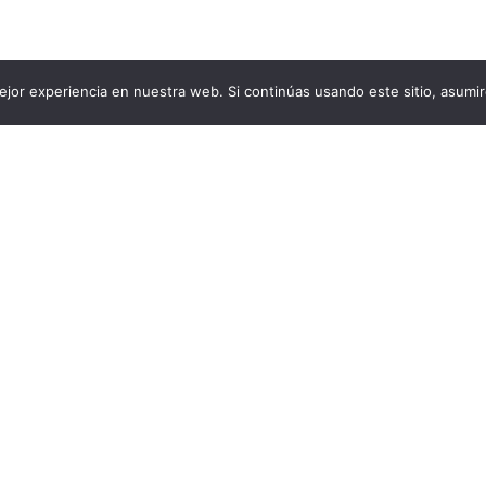
jor experiencia en nuestra web. Si continúas usando este sitio, asumi
CENTRAL DE TRABAJADORES
CONMEMORACIÓN
CUT
DERECHOS
TRABAJADOR
TRABAJO
TRATO DIGNO