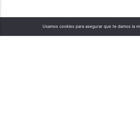
Usamos cookies para asegurar que te damos la me
TAMBIÉN TE PUEDE GUSTAR
CONMEMORACIÓN
DOCENCIA
EDUCADOR
ESTUDIANTES
GENERACIONES