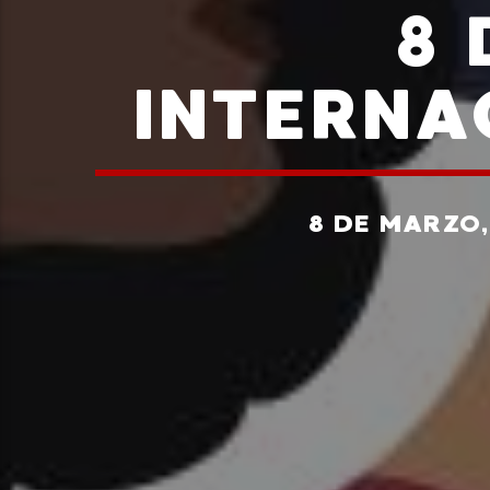
8 
INTERNA
8 DE MARZO,