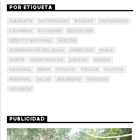
POR ETIQUETA
ASESINATO
AUTORIDADES
BOGOTÁ
CAPTURADOS
COLOMBIA
ECONOMÍA
EDUCACIÓN
EJERCITO NACIONAL
GARZÓN
GOBERNACIÓN DEL HUILA
HOMICIDIO
HUILA
HURTO
INVESTIGACIÓN
JUDICIAL
MUNDO
NACIONAL
NEIVA
PITALITO
POLICÍA
POLÍTICA
REGIONAL
SALUD
SEGURIDAD
TRAGEDIA
VIOLENCIA
PUBLICIDAD