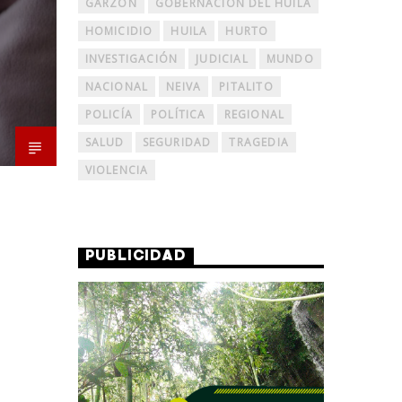
GARZÓN
GOBERNACIÓN DEL HUILA
HOMICIDIO
HUILA
HURTO
INVESTIGACIÓN
JUDICIAL
MUNDO
NACIONAL
NEIVA
PITALITO
POLICÍA
POLÍTICA
REGIONAL
SALUD
SEGURIDAD
TRAGEDIA
VIOLENCIA
PUBLICIDAD