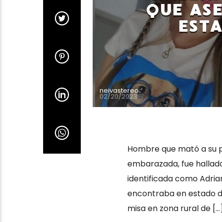
QUE ASE
EST
neivastereo
02/20/2023
Hombre que mató a su pa
embarazada, fue hallado
identificada como Adria
encontraba en estado de
misa en zona rural de […