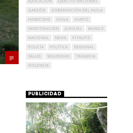
EDUCACIÓN
EJERCITO NACIONAL
GARZÓN
GOBERNACIÓN DEL HUILA
HOMICIDIO
HUILA
HURTO
INVESTIGACIÓN
JUDICIAL
MUNDO
NACIONAL
NEIVA
PITALITO
POLICÍA
POLÍTICA
REGIONAL
SALUD
SEGURIDAD
TRAGEDIA
VIOLENCIA
PUBLICIDAD