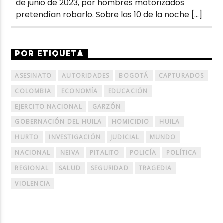
de junio de 2023, por hombres motorizados
pretendían robarlo. Sobre las 10 de la noche […]
POR ETIQUETA
ASESINATO
AUTORIDADES
BOGOTÁ
CAPTURADOS
COLOMBIA
ECONOMÍA
EDUCACIÓN
EJERCITO NACIONAL
GARZÓN
GOBERNACIÓN DEL HUILA
HOMICIDIO
HUILA
HURTO
INVESTIGACIÓN
JUDICIAL
MUNDO
NACIONAL
NEIVA
PITALITO
POLICÍA
POLÍTICA
REGIONAL
SALUD
SEGURIDAD
TRAGEDIA
VIOLENCIA