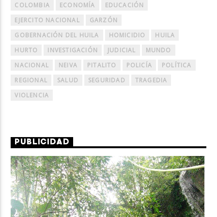
COLOMBIA
ECONOMÍA
EDUCACIÓN
EJERCITO NACIONAL
GARZÓN
GOBERNACIÓN DEL HUILA
HOMICIDIO
HUILA
HURTO
INVESTIGACIÓN
JUDICIAL
MUNDO
NACIONAL
NEIVA
PITALITO
POLICÍA
POLÍTICA
REGIONAL
SALUD
SEGURIDAD
TRAGEDIA
VIOLENCIA
PUBLICIDAD