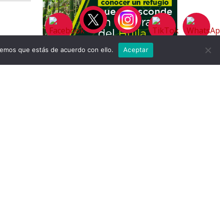
remos que estás de acuerdo con ello.
Aceptar