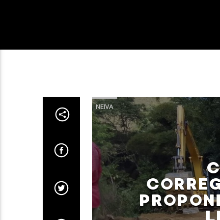
NEIVA
C
CORREG
PROPONE
L