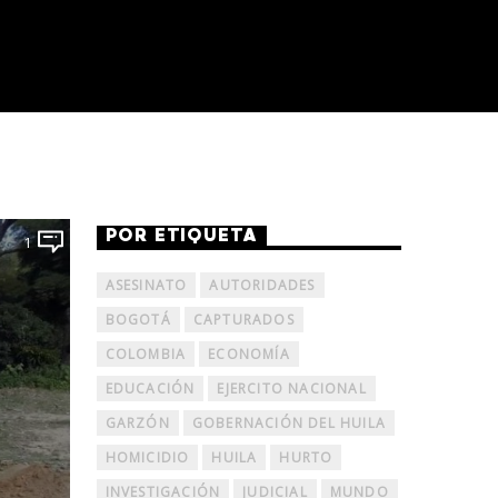
POR ETIQUETA
1
ASESINATO
AUTORIDADES
BOGOTÁ
CAPTURADOS
COLOMBIA
ECONOMÍA
EDUCACIÓN
EJERCITO NACIONAL
GARZÓN
GOBERNACIÓN DEL HUILA
HOMICIDIO
HUILA
HURTO
INVESTIGACIÓN
JUDICIAL
MUNDO