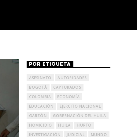
POR ETIQUETA
ASESINATO
AUTORIDADES
BOGOTÁ
CAPTURADOS
COLOMBIA
ECONOMÍA
EDUCACIÓN
EJERCITO NACIONAL
GARZÓN
GOBERNACIÓN DEL HUILA
HOMICIDIO
HUILA
HURTO
INVESTIGACIÓN
JUDICIAL
MUNDO