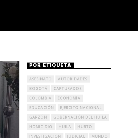
POR ETIQUETA
ASESINATO
AUTORIDADES
BOGOTÁ
CAPTURADOS
COLOMBIA
ECONOMÍA
EDUCACIÓN
EJERCITO NACIONAL
GARZÓN
GOBERNACIÓN DEL HUILA
HOMICIDIO
HUILA
HURTO
INVESTIGACIÓN
JUDICIAL
MUNDO