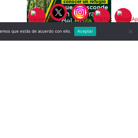
remos que estás de acuerdo con ello.
Aceptar