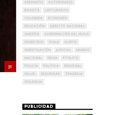
ASESINATO
AUTORIDADES
BOGOTÁ
CAPTURADOS
COLOMBIA
ECONOMÍA
EDUCACIÓN
EJERCITO NACIONAL
GARZÓN
GOBERNACIÓN DEL HUILA
HOMICIDIO
HUILA
HURTO
INVESTIGACIÓN
JUDICIAL
MUNDO
NACIONAL
NEIVA
PITALITO
POLICÍA
POLÍTICA
REGIONAL
SALUD
SEGURIDAD
TRAGEDIA
VIOLENCIA
PUBLICIDAD