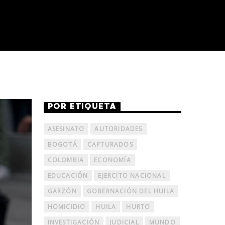
POR ETIQUETA
ASESINATO
AUTORIDADES
BOGOTÁ
CAPTURADOS
COLOMBIA
ECONOMÍA
EDUCACIÓN
EJERCITO NACIONAL
GARZÓN
GOBERNACIÓN DEL HUILA
HOMICIDIO
HUILA
HURTO
INVESTIGACIÓN
JUDICIAL
MUNDO