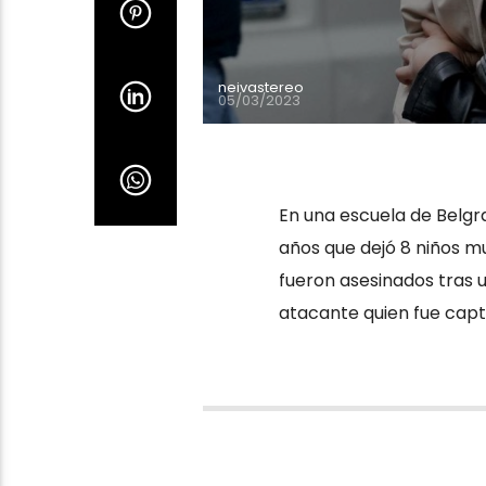
neivastereo
05/03/2023
En una escuela de Belgra
años que dejó 8 niños m
fueron asesinados tras u
atacante quien fue captu