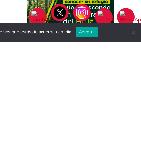
remos que estás de acuerdo con ello.
Aceptar