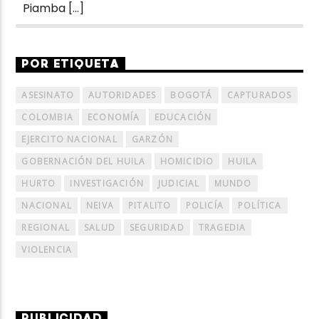
Piamba […]
POR ETIQUETA
ASESINATO
AUTORIDADES
BOGOTÁ
CAPTURADOS
COLOMBIA
ECONOMÍA
EDUCACIÓN
EJERCITO NACIONAL
GARZÓN
GOBERNACIÓN DEL HUILA
HOMICIDIO
HUILA
HURTO
INVESTIGACIÓN
JUDICIAL
MUNDO
NACIONAL
NEIVA
PITALITO
POLICÍA
POLÍTICA
REGIONAL
SALUD
SEGURIDAD
TRAGEDIA
VIOLENCIA
PUBLICIDAD