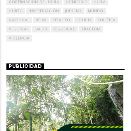
GOBERNACIÓN DEL HUILA
HOMICIDIO
HUILA
HURTO
INVESTIGACIÓN
JUDICIAL
MUNDO
NACIONAL
NEIVA
PITALITO
POLICÍA
POLÍTICA
REGIONAL
SALUD
SEGURIDAD
TRAGEDIA
VIOLENCIA
PUBLICIDAD