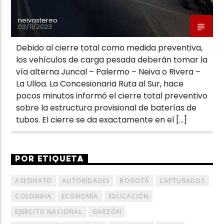
neivastereo
03/11/2023
Debido al cierre total como medida preventiva,
los vehículos de carga pesada deberán tomar la
vía alterna Juncal – Palermo – Neiva o Rivera –
La Ulloa. La Concesionaria Ruta al Sur, hace
pocos minutos informó el cierre total preventivo
sobre la estructura provisional de baterías de
tubos. El cierre se da exactamente en el […]
POR ETIQUETA
ASESINATO
AUTORIDADES
BOGOTÁ
CAPTURADOS
COLOMBIA
ECONOMÍA
EDUCACIÓN
EJERCITO NACIONAL
GARZÓN