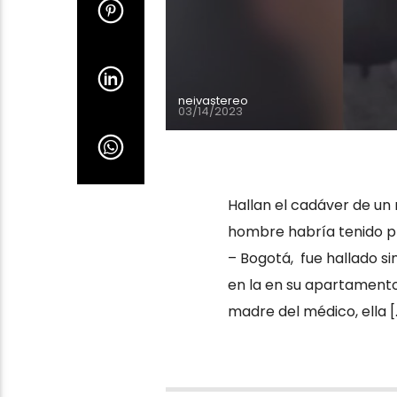
neivastereo
03/14/2023
Hallan el cadáver de un
hombre habría tenido pr
– Bogotá, fue hallado si
en la en su apartamento
madre del médico, ella [