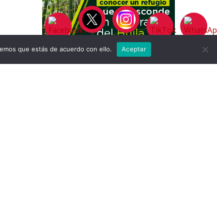
remos que estás de acuerdo con ello.
Aceptar