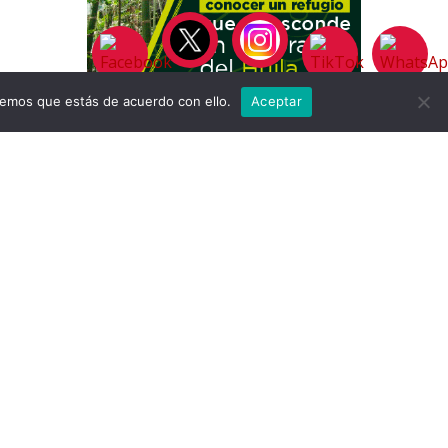
remos que estás de acuerdo con ello.
Aceptar