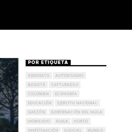
POR ETIQUETA
ASESINATO
AUTORIDADES
BOGOTÁ
CAPTURADOS
COLOMBIA
ECONOMÍA
EDUCACIÓN
EJERCITO NACIONAL
GARZÓN
GOBERNACIÓN DEL HUILA
HOMICIDIO
HUILA
HURTO
INVESTIGACIÓN
JUDICIAL
MUNDO