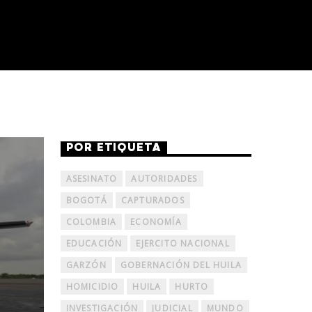
POR ETIQUETA
ASESINATO
AUTORIDADES
BOGOTÁ
CAPTURADOS
COLOMBIA
ECONOMÍA
EDUCACIÓN
EJERCITO NACIONAL
GARZÓN
GOBERNACIÓN DEL HUILA
HOMICIDIO
HUILA
HURTO
INVESTIGACIÓN
JUDICIAL
MUNDO