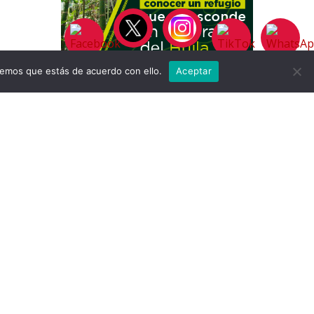
remos que estás de acuerdo con ello.
Aceptar