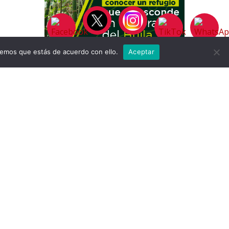
remos que estás de acuerdo con ello.
Aceptar