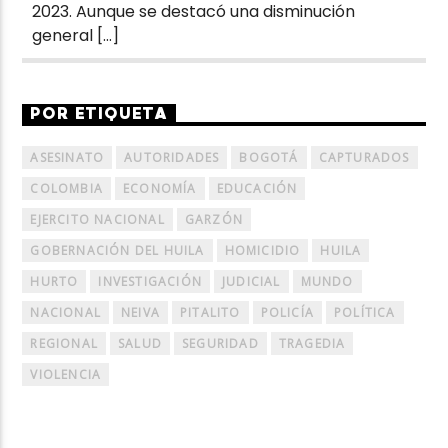
2023. Aunque se destacó una disminución
general […]
POR ETIQUETA
ASESINATO
AUTORIDADES
BOGOTÁ
CAPTURADOS
COLOMBIA
ECONOMÍA
EDUCACIÓN
EJERCITO NACIONAL
GARZÓN
GOBERNACIÓN DEL HUILA
HOMICIDIO
HUILA
HURTO
INVESTIGACIÓN
JUDICIAL
MUNDO
NACIONAL
NEIVA
PITALITO
POLICÍA
POLÍTICA
REGIONAL
SALUD
SEGURIDAD
TRAGEDIA
VIOLENCIA