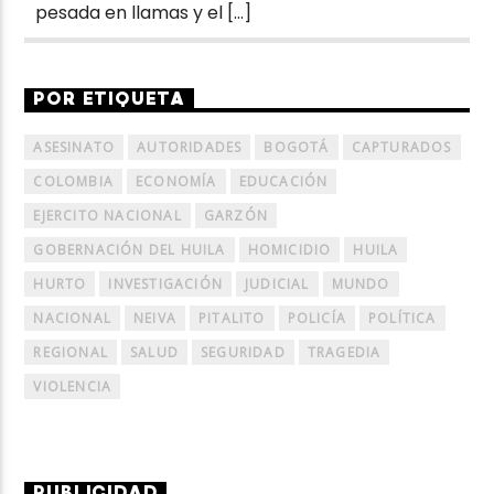
pesada en llamas y el […]
POR ETIQUETA
ASESINATO
AUTORIDADES
BOGOTÁ
CAPTURADOS
COLOMBIA
ECONOMÍA
EDUCACIÓN
EJERCITO NACIONAL
GARZÓN
GOBERNACIÓN DEL HUILA
HOMICIDIO
HUILA
HURTO
INVESTIGACIÓN
JUDICIAL
MUNDO
NACIONAL
NEIVA
PITALITO
POLICÍA
POLÍTICA
REGIONAL
SALUD
SEGURIDAD
TRAGEDIA
VIOLENCIA
PUBLICIDAD