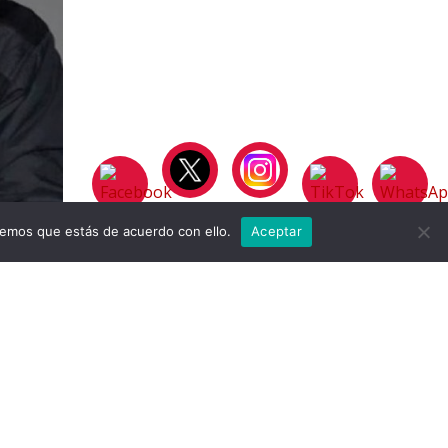
remos que estás de acuerdo con ello.
Aceptar