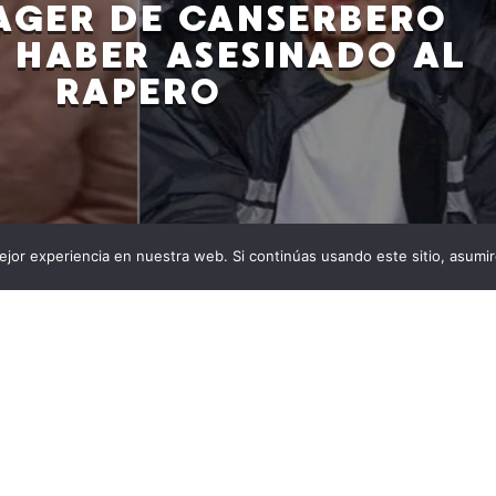
GER DE CANSERBERO
 HABER ASESINADO AL
RAPERO
jor experiencia en nuestra web. Si continúas usando este sitio, asumi
ón cambia la historia de la muerte del rapero
años después de la trágica muerte del reconocido
ne José González Orama, también conocido como
na confesión impactante que arroja luz sobre los