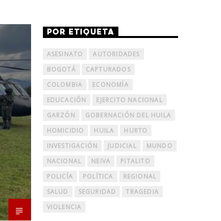
POR ETIQUETA
ASESINATO
AUTORIDADES
BOGOTÁ
CAPTURADOS
COLOMBIA
ECONOMÍA
EDUCACIÓN
EJERCITO NACIONAL
GARZÓN
GOBERNACIÓN DEL HUILA
HOMICIDIO
HUILA
HURTO
INVESTIGACIÓN
JUDICIAL
MUNDO
NACIONAL
NEIVA
PITALITO
POLICÍA
POLÍTICA
REGIONAL
SALUD
SEGURIDAD
TRAGEDIA
VIOLENCIA