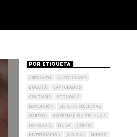
POR ETIQUETA
ASESINATO
AUTORIDADES
BOGOTÁ
CAPTURADOS
COLOMBIA
ECONOMÍA
EDUCACIÓN
EJERCITO NACIONAL
GARZÓN
GOBERNACIÓN DEL HUILA
HOMICIDIO
HUILA
HURTO
INVESTIGACIÓN
JUDICIAL
MUNDO