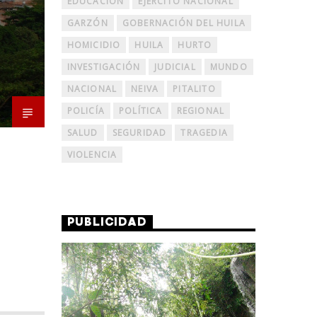
EDUCACIÓN
EJERCITO NACIONAL
GARZÓN
GOBERNACIÓN DEL HUILA
HOMICIDIO
HUILA
HURTO
INVESTIGACIÓN
JUDICIAL
MUNDO
NACIONAL
NEIVA
PITALITO
POLICÍA
POLÍTICA
REGIONAL
SALUD
SEGURIDAD
TRAGEDIA
VIOLENCIA
PUBLICIDAD