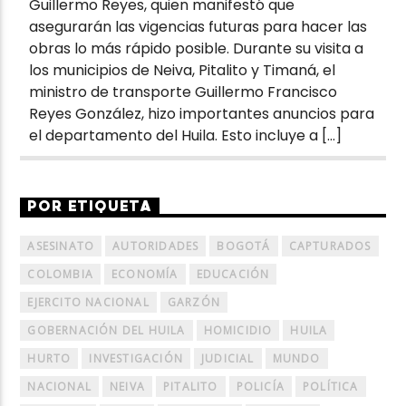
Guillermo Reyes, quien manifestó que
asegurarán las vigencias futuras para hacer las
obras lo más rápido posible. Durante su visita a
los municipios de Neiva, Pitalito y Timaná, el
ministro de transporte Guillermo Francisco
Reyes González, hizo importantes anuncios para
el departamento del Huila. Esto incluye a […]
POR ETIQUETA
ASESINATO
AUTORIDADES
BOGOTÁ
CAPTURADOS
COLOMBIA
ECONOMÍA
EDUCACIÓN
EJERCITO NACIONAL
GARZÓN
GOBERNACIÓN DEL HUILA
HOMICIDIO
HUILA
HURTO
INVESTIGACIÓN
JUDICIAL
MUNDO
NACIONAL
NEIVA
PITALITO
POLICÍA
POLÍTICA