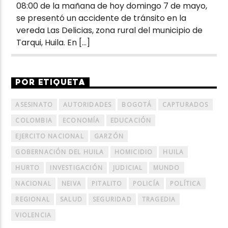
08:00 de la mañana de hoy domingo 7 de mayo,
se presentó un accidente de tránsito en la
vereda Las Delicias, zona rural del municipio de
Tarqui, Huila. En […]
POR ETIQUETA
ASESINATO
AUTORIDADES
BOGOTÁ
CAPTURADOS
COLOMBIA
ECONOMÍA
EDUCACIÓN
EJERCITO NACIONAL
GARZÓN
GOBERNACIÓN DEL HUILA
HOMICIDIO
HUILA
HURTO
INVESTIGACIÓN
JUDICIAL
MUNDO
NACIONAL
NEIVA
PITALITO
POLICÍA
POLÍTICA
REGIONAL
SALUD
SEGURIDAD
TRAGEDIA
VIOLENCIA