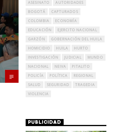
ASESINATO
AUTORIDADES
BOGOTÁ
CAPTURADOS
COLOMBIA
ECONOMÍA
EDUCACIÓN
EJERCITO NACIONAL
GARZÓN
GOBERNACIÓN DEL HUILA
HOMICIDIO
HUILA
HURTO
INVESTIGACIÓN
JUDICIAL
MUNDO
NACIONAL
NEIVA
PITALITO
POLICÍA
POLÍTICA
REGIONAL
SALUD
SEGURIDAD
TRAGEDIA
VIOLENCIA
PUBLICIDAD