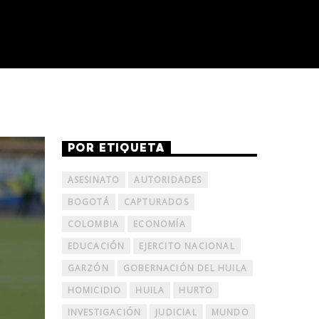
POR ETIQUETA
ASESINATO
AUTORIDADES
BOGOTÁ
CAPTURADOS
COLOMBIA
ECONOMÍA
EDUCACIÓN
EJERCITO NACIONAL
GARZÓN
GOBERNACIÓN DEL HUILA
HOMICIDIO
HUILA
HURTO
INVESTIGACIÓN
JUDICIAL
MUNDO