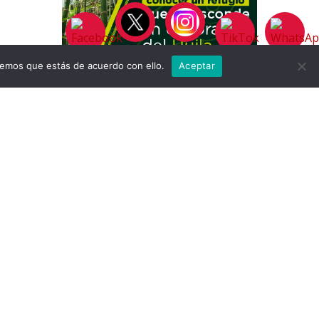
remos que estás de acuerdo con ello.
Aceptar