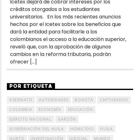
Icetex dejará de cobrar intereses por los
créditos otorgados a los estudiantes
universitarios. En los más recientes anuncios
hechos por el Icetex sobre los beneficios que
dará la entidad para facilitarle a los
colombianos el acceso a la educación superior,
reveló que, con la aprobación de algunos
cambios en la reforma tributaria, podrán
ofrecer […]
POR ETIQUETA
ASESINATO
AUTORIDADES
BOGOTÁ
CAPTURADOS
COLOMBIA
ECONOMÍA
EDUCACIÓN
EJERCITO NACIONAL
GARZÓN
GOBERNACIÓN DEL HUILA
HOMICIDIO
HUILA
HURTO
INVESTIGACIÓN
JUDICIAL
MUNDO