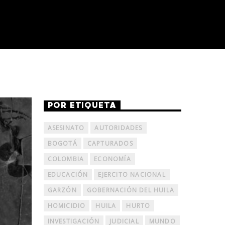
POR ETIQUETA
ASESINATO
AUTORIDADES
BOGOTÁ
CAPTURADOS
COLOMBIA
ECONOMÍA
EDUCACIÓN
EJERCITO NACIONAL
GARZÓN
GOBERNACIÓN DEL HUILA
HOMICIDIO
HUILA
HURTO
INVESTIGACIÓN
JUDICIAL
MUNDO