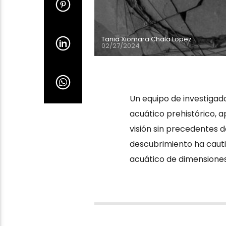
Tania Xiomara Chala Lopez
02/27/2024
Un equipo de investigado
acuático prehistórico,
visión sin precedentes 
descubrimiento ha cautiv
acuático de dimensiones