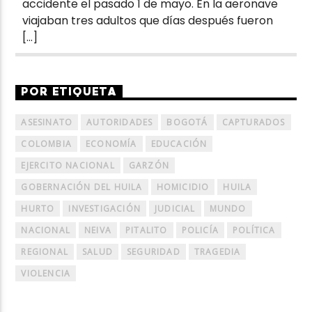
accidente el pasado 1 de mayo. En la aeronave
viajaban tres adultos que días después fueron
[…]
POR ETIQUETA
ASESINATO
AUTORIDADES
BOGOTÁ
CAPTURADOS
COLOMBIA
ECONOMÍA
EDUCACIÓN
EJERCITO NACIONAL
GARZÓN
GOBERNACIÓN DEL HUILA
HOMICIDIO
HUILA
HURTO
INVESTIGACIÓN
JUDICIAL
MUNDO
NACIONAL
NEIVA
PITALITO
POLICÍA
POLÍTICA
REGIONAL
SALUD
SEGURIDAD
TRAGEDIA
VIOLENCIA