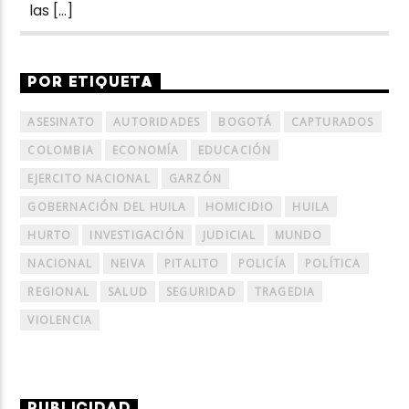
las […]
POR ETIQUETA
ASESINATO
AUTORIDADES
BOGOTÁ
CAPTURADOS
COLOMBIA
ECONOMÍA
EDUCACIÓN
EJERCITO NACIONAL
GARZÓN
GOBERNACIÓN DEL HUILA
HOMICIDIO
HUILA
HURTO
INVESTIGACIÓN
JUDICIAL
MUNDO
NACIONAL
NEIVA
PITALITO
POLICÍA
POLÍTICA
REGIONAL
SALUD
SEGURIDAD
TRAGEDIA
VIOLENCIA
PUBLICIDAD