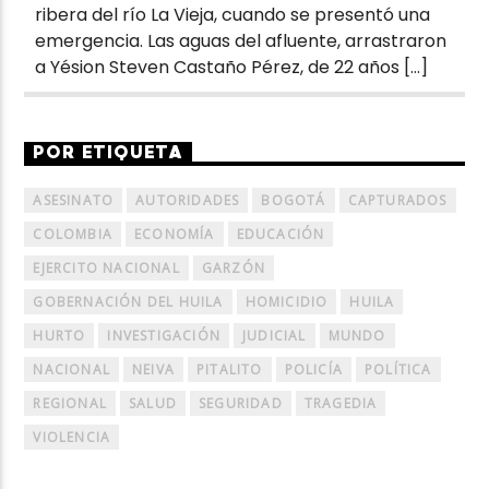
ribera del río La Vieja, cuando se presentó una
emergencia. Las aguas del afluente, arrastraron
a Yésion Steven Castaño Pérez, de 22 años […]
POR ETIQUETA
ASESINATO
AUTORIDADES
BOGOTÁ
CAPTURADOS
COLOMBIA
ECONOMÍA
EDUCACIÓN
EJERCITO NACIONAL
GARZÓN
GOBERNACIÓN DEL HUILA
HOMICIDIO
HUILA
HURTO
INVESTIGACIÓN
JUDICIAL
MUNDO
NACIONAL
NEIVA
PITALITO
POLICÍA
POLÍTICA
REGIONAL
SALUD
SEGURIDAD
TRAGEDIA
VIOLENCIA