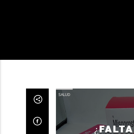
SALUD
¿FALTA