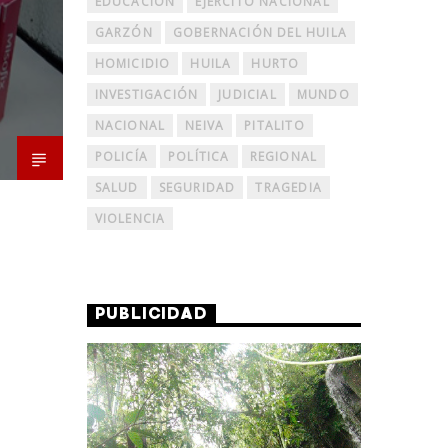
EDUCACIÓN
EJERCITO NACIONAL
GARZÓN
GOBERNACIÓN DEL HUILA
HOMICIDIO
HUILA
HURTO
INVESTIGACIÓN
JUDICIAL
MUNDO
NACIONAL
NEIVA
PITALITO
POLICÍA
POLÍTICA
REGIONAL
SALUD
SEGURIDAD
TRAGEDIA
VIOLENCIA
PUBLICIDAD