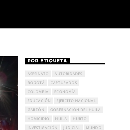
POR ETIQUETA
ASESINATO
AUTORIDADES
BOGOTÁ
CAPTURADOS
COLOMBIA
ECONOMÍA
EDUCACIÓN
EJERCITO NACIONAL
GARZÓN
GOBERNACIÓN DEL HUILA
HOMICIDIO
HUILA
HURTO
INVESTIGACIÓN
JUDICIAL
MUNDO