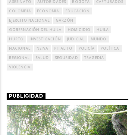
ASESINATO
AUTORIDADES
BOGOTÁ
CAPTURADOS
COLOMBIA
ECONOMÍA
EDUCACIÓN
EJERCITO NACIONAL
GARZÓN
GOBERNACIÓN DEL HUILA
HOMICIDIO
HUILA
HURTO
INVESTIGACIÓN
JUDICIAL
MUNDO
NACIONAL
NEIVA
PITALITO
POLICÍA
POLÍTICA
REGIONAL
SALUD
SEGURIDAD
TRAGEDIA
VIOLENCIA
PUBLICIDAD