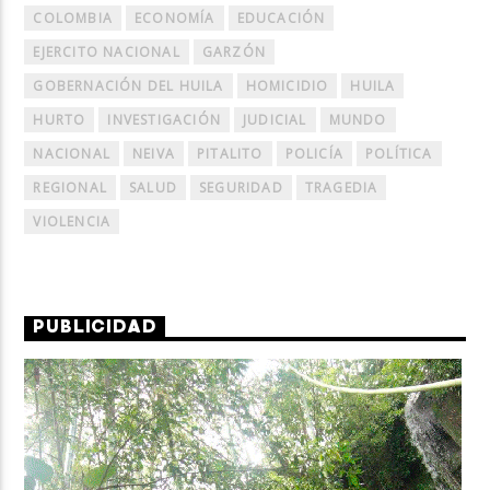
COLOMBIA
ECONOMÍA
EDUCACIÓN
EJERCITO NACIONAL
GARZÓN
GOBERNACIÓN DEL HUILA
HOMICIDIO
HUILA
HURTO
INVESTIGACIÓN
JUDICIAL
MUNDO
NACIONAL
NEIVA
PITALITO
POLICÍA
POLÍTICA
REGIONAL
SALUD
SEGURIDAD
TRAGEDIA
VIOLENCIA
PUBLICIDAD