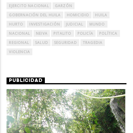
EJERCITO NACIONAL
GARZÓN
GOBERNACIÓN DEL HUILA
HOMICIDIO
HUILA
HURTO
INVESTIGACIÓN
JUDICIAL
MUNDO
NACIONAL
NEIVA
PITALITO
POLICÍA
POLÍTICA
REGIONAL
SALUD
SEGURIDAD
TRAGEDIA
VIOLENCIA
PUBLICIDAD