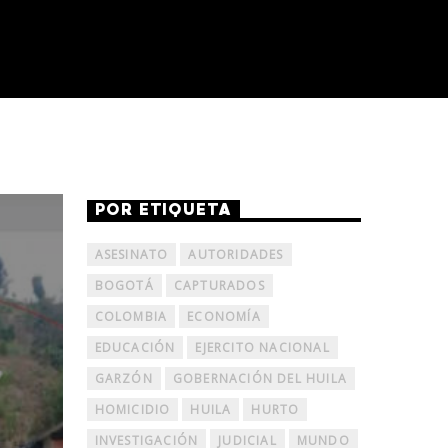
POR ETIQUETA
ASESINATO
AUTORIDADES
BOGOTÁ
CAPTURADOS
COLOMBIA
ECONOMÍA
EDUCACIÓN
EJERCITO NACIONAL
GARZÓN
GOBERNACIÓN DEL HUILA
HOMICIDIO
HUILA
HURTO
INVESTIGACIÓN
JUDICIAL
MUNDO